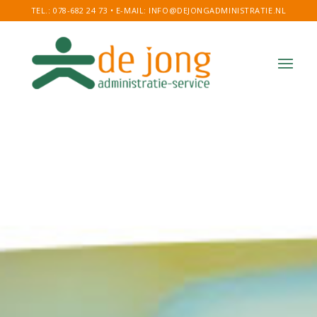
TEL.: 078-682 24 73
•
E-MAIL: INFO@DEJONGADMINISTRATIE.NL